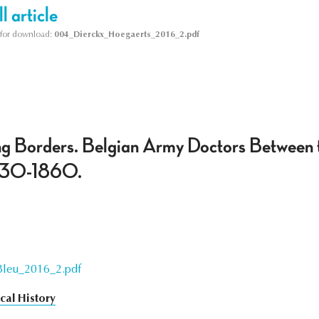
l article
le for download:
004_Dierckx_Hoegaerts_2016_2.pdf
g Borders. Belgian Army Doctors Between t
1830-1860.
Bleu_2016_2.pdf
cal History