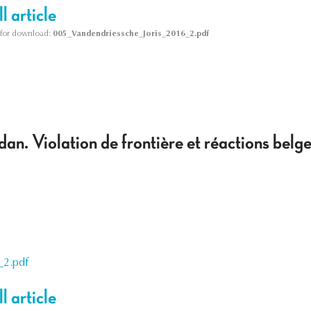
l article
le for download:
005_Vandendriessche_Joris_2016_2.pdf
an. Violation de frontière et réactions belg
_2.pdf
l article