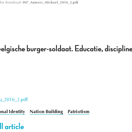
le for download:
007_Auwers_Michael_2016_2.pdf
elgische burger-soldaat. Educatie, disciplin
u_2016_2.pdf
nal Identity
Nation Building
Patriotism
l article