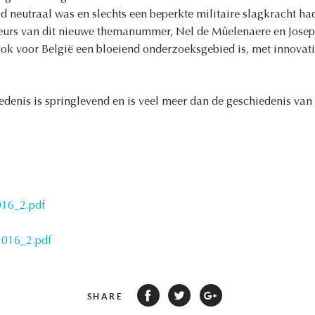
ijd neutraal was en slechts een beperkte militaire slagkracht ha
teurs van dit nieuwe themanummer, Nel de Mûelenaere en Josep
ook voor België een bloeiend onderzoeksgebied is, met innovatie
iedenis is springlevend en is veel meer dan de geschiedenis van
016_2.pdf
2016_2.pdf
SHARE