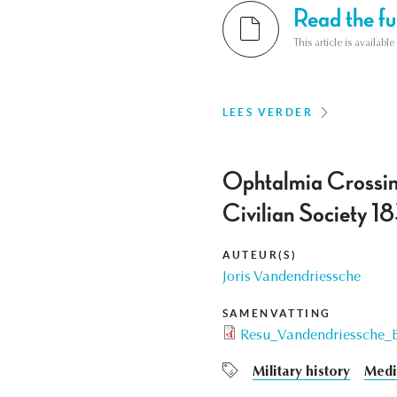
Read the ful
This article is availab
LEES VERDER
Ophtalmia Crossin
Civilian Society 
AUTEUR(S)
Joris Vandendriessche
SAMENVATTING
Resu_Vandendriessche_
Military history
Medi