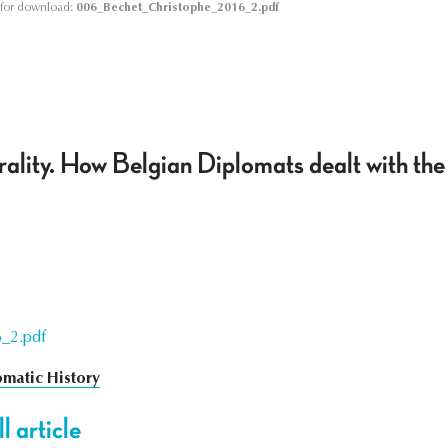
le for download:
006_Bechet_Christophe_2016_2.pdf
ality. How Belgian Diplomats dealt with the '
_2.pdf
omatic History
l article