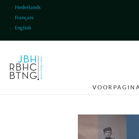
Overslaan en naar de inhoud gaan
Nederlands
Français
English
VOORPAGIN