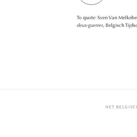
To quote: Sven Van Melkeb
deux-guerres
, Belgisch Tijd
HET BELGISC