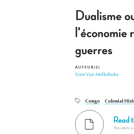
Dualisme o
l'économie r
guerres
AUTEUR(S)
Sven Van Melkebeke
Congo
Colonial Hist
Read th
This article i