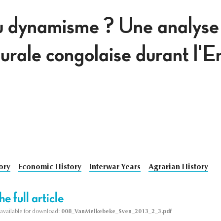
u dynamisme ? Une analyse
urale congolaise durant l'E
ory
Economic History
Interwar Years
Agrarian History
e full article
s available for download:
008_VanMelkebeke_Sven_2013_2_3.pdf