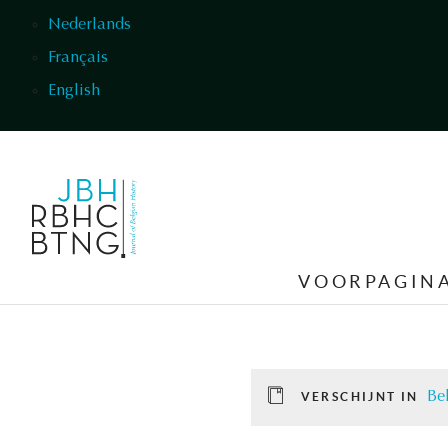
Overslaan en naar de inhoud gaan
Nederlands
Français
English
VOORPAGIN
Be
VERSCHIJNT IN