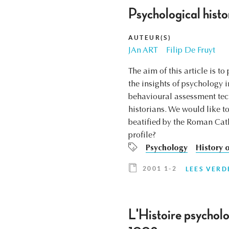
Psychological histo
AUTEUR(S)
JAn ART
Filip De Fruyt
The aim of this article is t
the insights of psychology i
behavioural assessment tec
historians. We would like to 
beatified by the Roman Cath
profile?
Psychology
History 
2001 1-2
LEES VERD
L'Histoire psycho