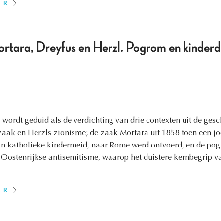
ER
tara, Dreyfus en Herzl. Pogrom en kinderd
wordt geduid als de verdichting van drie contexten uit de gesc
zaak en Herzls zionisme; de zaak Mortara uit 1858 toen een jo
jn katholieke kindermeid, naar Rome werd ontvoerd, en de pog
 Oostenrijkse antisemitisme, waarop het duistere kernbegrip v
ER