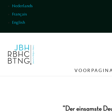
Overslaan en naar de inhoud gaan
Nederlands
Français
English
VOORPAGIN
"Der einsamste Deu