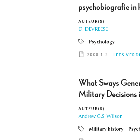
psychobiografie in 
AUTEUR(S)
D. DEVREESE
Psychology
2008 1-2
LEES VERD
What Sways General
Military Decisions
AUTEUR(S)
Andrew G.S. Wilson
Military history
Psyc