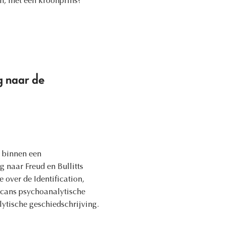
n, met een kroonprins?
g naar de
e binnen een
g naar Freud en Bullitts
over de Identification,
Lacans psychoanalytische
ytische geschiedschrijving.