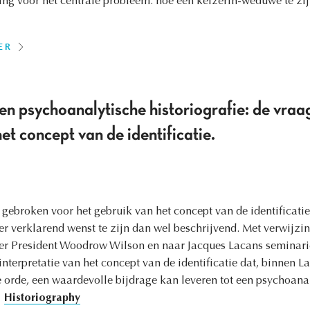
ing voor het centrale probleem: hoe een keizerin-weduwe te zij
ER
n psychoanalytische historiografie: de vraa
et concept van de identificatie.
ns gebroken voor het gebruik van het concept van de identificati
er verklarend wenst te zijn dan wel beschrijvend. Met verwijzin
er President Woodrow Wilson en naar Jacques Lacans seminarie 
rinterpretatie van het concept van de identificatie dat, binnen 
 orde, een waardevolle bijdrage kan leveren tot een psychoanal
Historiography