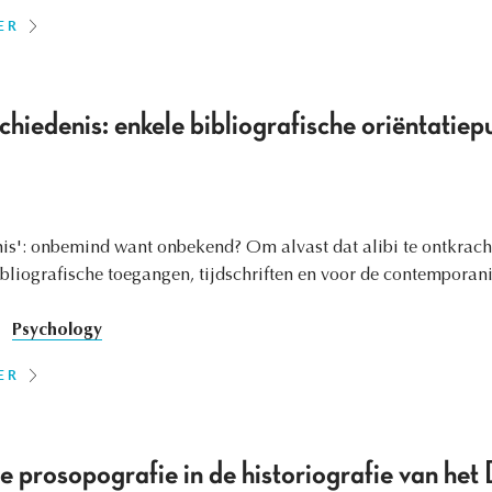
ER
hiedenis: enkele bibliografische oriëntatiep
is': onbemind want onbekend? Om alvast dat alibi te ontkrach
ibliografische toegangen, tijdschriften en voor de contemporani
Psychology
ER
 prosopografie in de historiografie van het 