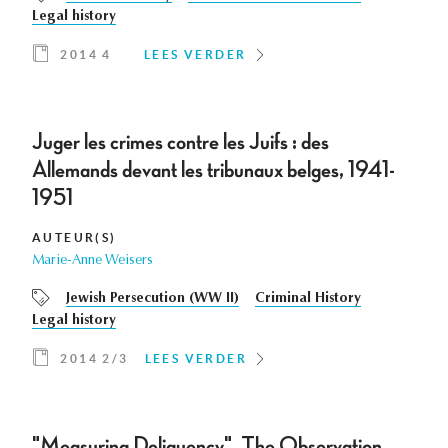
Legal history
2014 4
LEES VERDER
Juger les crimes contre les Juifs : des
Allemands devant les tribunaux belges, 1941-
1951
AUTEUR(S)
Marie-Anne Weisers
Jewish Persecution (WW II)
Criminal History
Legal history
2014 2/3
LEES VERDER
"Measuring Deliquency". The Observation,