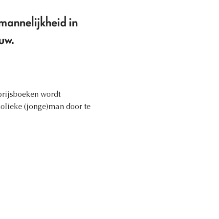
mannelijkheid in
uw.
prijsboeken wordt
olieke (jonge)man door te