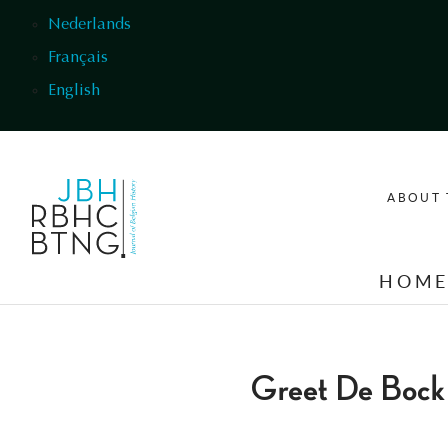
Skip to main content
Nederlands
Français
English
ABOUT 
HOM
Greet De Bock