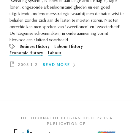
'sweating system', is inherent aan lange arbeidsdagen, lage
lonen, ongezonde arbeidsomstandigheden en een goed
uitgekiende ondernemersstrategie waarbij men de baten wist te
behalen zonder zich aan de lasten te moeten storen. Niet ten
onrechte kan men spreken van 'zweetlonen' en 'zweetarbeid'.
De Izegemse schoenmakerij in onderaanneming vormt
hiervoor een sluitend voorbeeld.
Business History
Labour History
Economic History
Labour
2003 1-2
READ MORE
THE JOURNAL OF BELGIAN HISTORY IS A
PUBLICATION OF