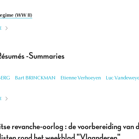
egime (WW II)
E
Résumés -Summaries
BERG
Bart BRINCKMAN
Etienne Verhoeyen
Luc Vandeweye
E
se revanche-oorlog : de voorbereiding van d
isten rond het weekblad "Vlaanderen"