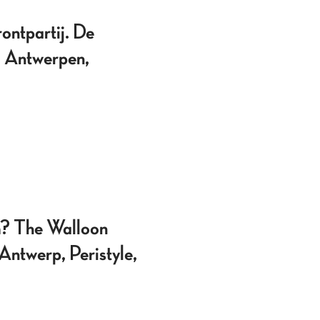
tpartij. De
, Antwerpen,
m? The Walloon
ntwerp, Peristyle,