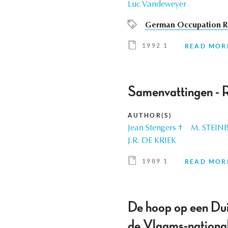
Luc Vandeweyer
German Occupation R
1992 1
READ MOR
Samenvattingen - 
AUTHOR(S)
Jean Stengers †
M. STEIN
J.R. DE KRIEK
1989 1
READ MOR
De hoop op een Duit
de Vlaams-national