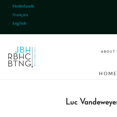
Skip to main content
Nederlands
Français
English
ABOUT 
HOM
Luc Vandeweye