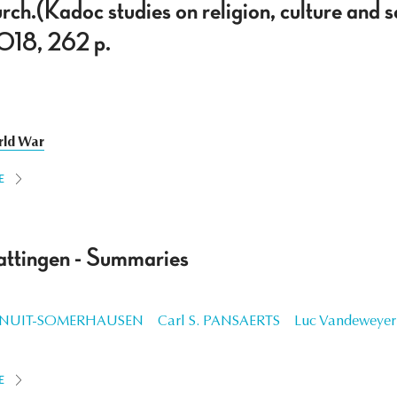
rch.(Kadoc studies on religion, culture and s
2018, 262 p.
rld War
E
ttingen - Summaries
ENUIT-SOMERHAUSEN
Carl S. PANSAERTS
Luc Vandeweyer
E