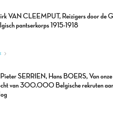
rk VAN CLEEMPUT, Reizigers door de Gr
lgisch pantserkorps 1915-1918
E
ieter SERRIEN, Hans BOERS, Van onze 
ocht van 300.000 Belgische rekruten aan 
log