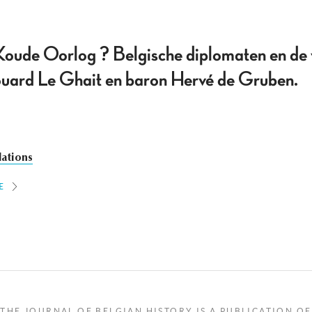
oude Oorlog ? Belgische diplomaten en de 
douard Le Ghait en baron Hervé de Gruben.
lations
E
THE JOURNAL OF BELGIAN HISTORY IS A PUBLICATION OF