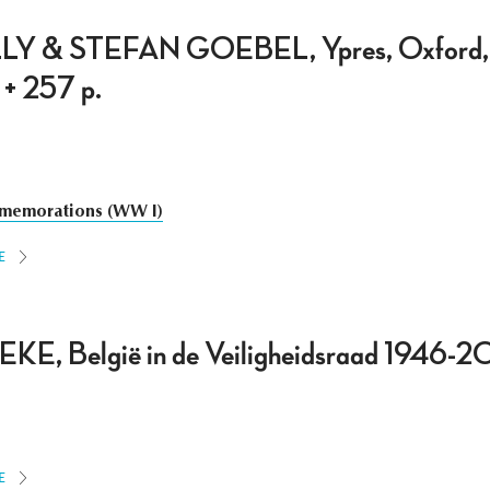
& STEFAN GOEBEL, Ypres, Oxford, Ox
 + 257 p.
emorations (WW I)
E
E, België in de Veiligheidsraad 1946-
E