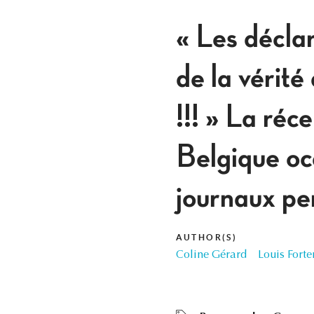
« Les décla
de la vérit
!!! » La ré
Belgique oc
journaux pe
AUTHOR(S)
Coline Gérard
Louis Fort