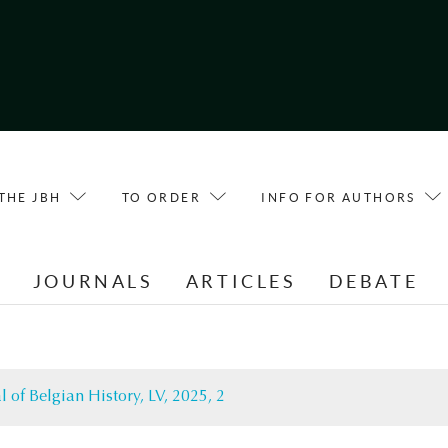
THE JBH
TO ORDER
INFO FOR AUTHORS
E
JOURNALS
ARTICLES
DEBATE
l of Belgian History, LV, 2025, 2