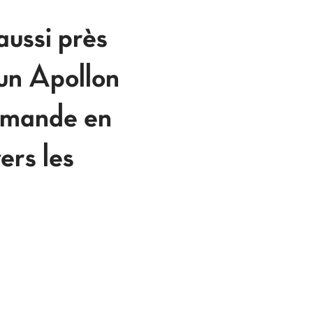
aussi près
 un Apollon
lemande en
rs les