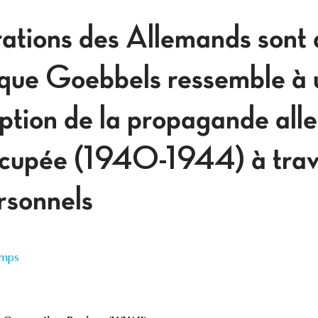
rations des Allemands sont 
é que Goebbels ressemble à
ception de la propagande al
cupée (1940-1944) à trave
rsonnels
emps