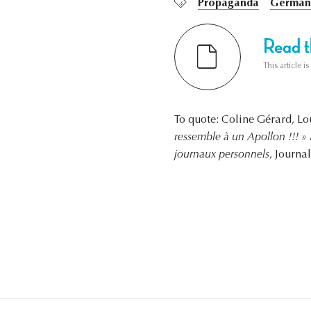
Propaganda
German 
Read th
This article i
To quote: Coline Gérard, Lo
ressemble à un Apollon !!! »
journaux personnels
, Journa