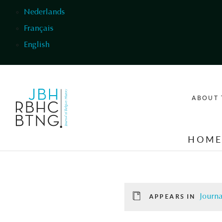
Skip to main content
Nederlands
Français
English
ABOUT 
HOM
Journa
APPEARS IN