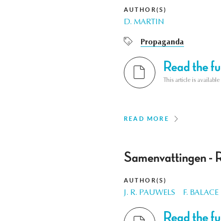
AUTHOR(S)
D. MARTIN
Propaganda
Read the ful
This article is availab
READ MORE
Samenvattingen - 
AUTHOR(S)
J. R. PAUWELS
F. BALACE
Read the ful