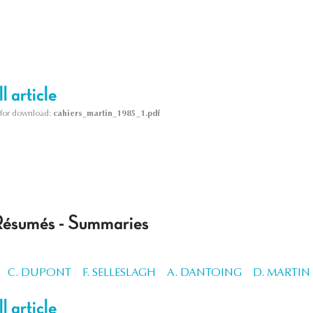
l article
le for download:
cahiers_martin_1985_1.pdf
Résumés - Summaries
C. DUPONT
F. SELLESLAGH
A. DANTOING
D. MARTIN
l article