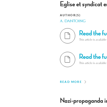
Eglise et syndicat 
AUTHOR(S)
A. DANTOING
Read the ful
This article is availab
Read the ful
This article is availab
READ MORE
Nazi-propaganda in 