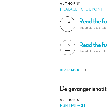
AUTHOR(S)
F. BALACE
C. DUPONT
Read the ful
This article is availab
Read the ful
This article is availab
READ MORE
De gevangenisnotiti
AUTHOR(S)
F. SELLESLAGH