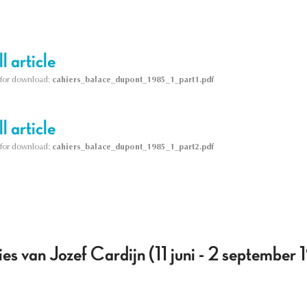
l article
le for download:
cahiers_balace_dupont_1985_1_part1.pdf
l article
le for download:
cahiers_balace_dupont_1985_1_part2.pdf
es van Jozef Cardijn (11 juni - 2 september