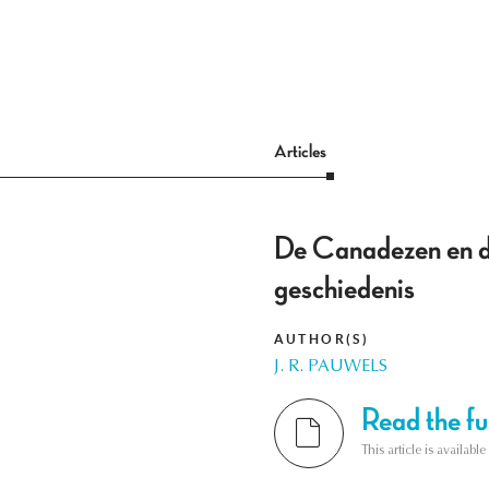
Articles
De Canadezen en de 
geschiedenis
AUTHOR(S)
J. R. PAUWELS
Read the ful
This article is availab