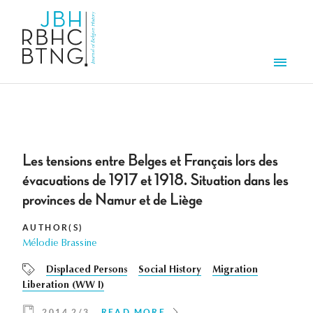
Skip to main content
Men
Les tensions entre Belges et Français lors des
évacuations de 1917 et 1918. Situation dans les
provinces de Namur et de Liège
AUTHOR(S)
Mélodie Brassine
Displaced Persons
Social History
Migration
Liberation (WW I)
2014 2/3
READ MORE