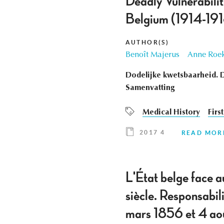
Deadly Vulnerabilit
Belgium (1914-191
AUTHOR(S)
Benoît Majerus
Anne Roe
Dodelijke kwetsbaarheid. D
Samenvatting
Medical History
Firs
2017 4
READ MOR
L'État belge face a
siècle. Responsabili
mars 1856 et 4 août