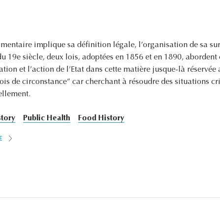
imentaire implique sa définition légale, l’organisation de sa sur
u 19e siècle, deux lois, adoptées en 1856 et en 1890, abordent c
ation et l’action de l’Etat dans cette matière jusque-là réservé
s de circonstance” car cherchant à résoudre des situations crit
ellement.
story
Public Health
Food History
E