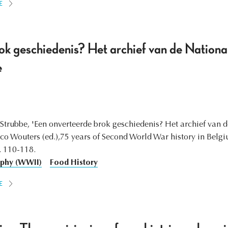
E
ok geschiedenis? Het archief van de Nation
e
ip Strubbe, 'Een onverteerde brok geschiedenis? Het archief va
ico Wouters (ed.),75 years of Second World War history in Belgi
. 110-118.
aphy (WWII)
Food History
E