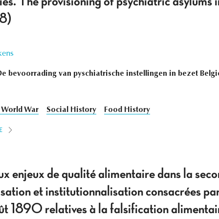
ies. The provisioning of psychiatric asylums
8)
kens
e bevoorrading van pyschiatrische instellingen in bezet Belg
t World War
Social History
Food History
E
ux enjeux de qualité alimentaire dans la sec
sation et institutionnalisation consacrées par
 1890 relatives à la falsification alimentai