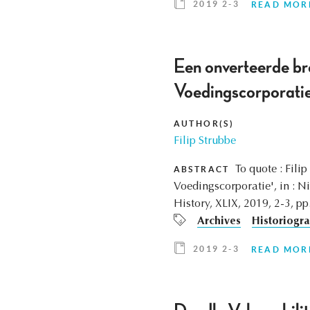
2019 2-3
READ MOR
Een onverteerde br
Voedingscorporati
AUTHOR(S)
Filip Strubbe
To quote : Fil
ABSTRACT
Voedingscorporatie', in : N
History, XLIX, 2019, 2-3, pp
Archives
Historiogr
2019 2-3
READ MOR