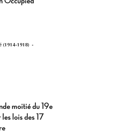
 in Occupied
ié (1914-1918) -
onde moitié du 19e
 les lois des 17
re