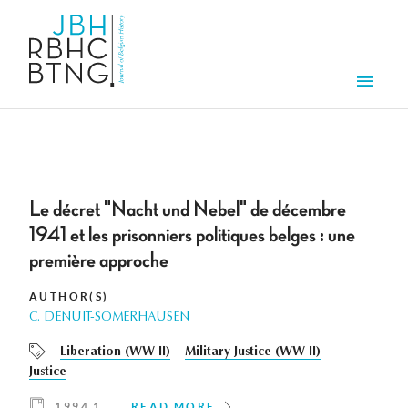
Skip to main content
Men
Le décret "Nacht und Nebel" de décembre
1941 et les prisonniers politiques belges : une
première approche
AUTHOR(S)
C. DENUIT-SOMERHAUSEN
Liberation (WW II)
Military Justice (WW II)
Justice
1994 1
READ MORE