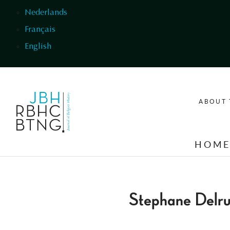
Skip to main content
Nederlands
Français
English
ABOUT 
HOM
Stephane Delr