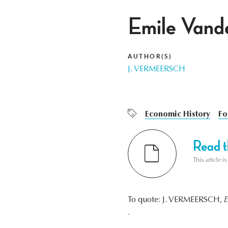
Emile Vand
AUTHOR(S)
J. VERMEERSCH
Economic History
Fo
Read th
This article i
To quote: J. VERMEERSCH,
E
.