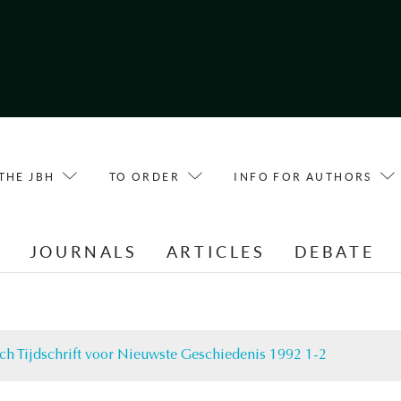
THE JBH
TO ORDER
INFO FOR AUTHORS
E
JOURNALS
ARTICLES
DEBATE
ch Tijdschrift voor Nieuwste Geschiedenis 1992 1-2