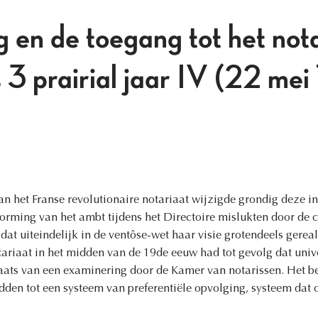
 en de toegang tot het nota
s 3 prairial jaar IV (22 me
n het Franse revolutionaire notariaat wijzigde grondig deze in
rming van het ambt tijdens het Directoire mislukten door de c
 dat uiteindelijk in de ventôse-wet haar visie grotendeels gere
otariaat in het midden van de 19de eeuw had tot gevolg dat uni
laats van een examinering door de Kamer van notarissen. Het b
idden tot een systeem van preferentiële opvolging, systeem dat 