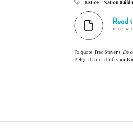
Justice
Nation Buildi
Read th
This article i
To quote: Fred Stevens,
De op
Belgisch Tijdschrift voor N