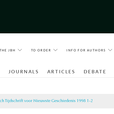
THE JBH
TO ORDER
INFO FOR AUTHORS
E
JOURNALS
ARTICLES
DEBATE
ch Tijdschrift voor Nieuwste Geschiedenis 1998 1-2