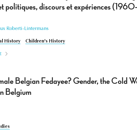
et politiques, discours et expériences (196
ux Roberti-Lintermans
al History
Children's History
E
male Belgian Fedayee? Gender, the Cold Wa
in Belgium
dies