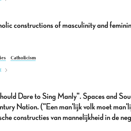
olic constructions of masculinity and feminin
ies
Catholicism
E
ould Dare to Sing Manly". Spaces and Soun
tury Nation. ("Een man'lijk volk moet man'li
sche constructies van mannelijkheid in de n