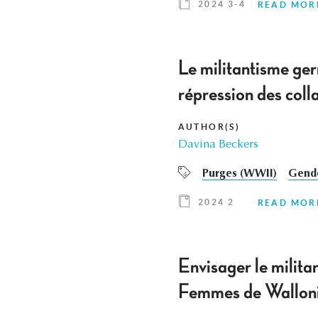
2024 3-4
READ MOR
Le militantisme ger
répression des colla
AUTHOR(S)
Davina Beckers
Purges (WWII)
Gende
2024 2
READ MOR
Envisager le milita
Femmes de Walloni