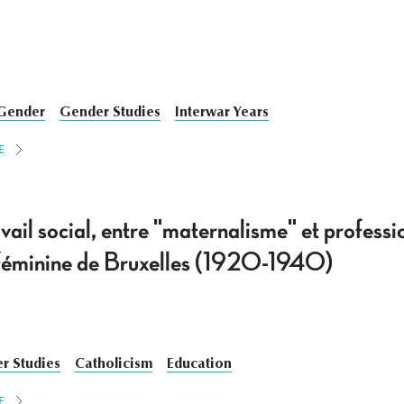
Gender
Gender Studies
Interwar Years
E
vail social, entre "maternalisme" et professi
 féminine de Bruxelles (1920-1940)
r Studies
Catholicism
Education
E