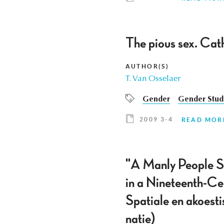
The pious sex. Cath
AUTHOR(S)
T. Van Osselaer
Gender
Gender Stud
2009 3-4
READ MOR
"A Manly People Sh
in a Nineteenth-Cen
Spatiale en akoesti
natie)