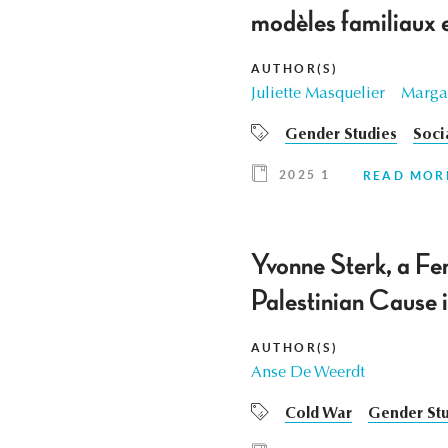
modèles familiaux 
AUTHOR(S)
Juliette Masquelier
Marga
Gender Studies
Soci
2025 1
READ MOR
Yvonne Sterk, a Fe
Palestinian Cause 
AUTHOR(S)
Anse De Weerdt
Cold War
Gender Stu