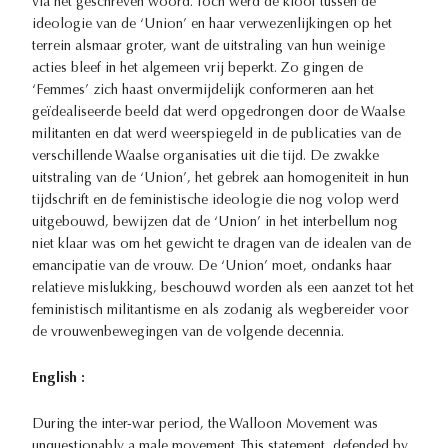
via het geschreven woord. Toch werd de kloof tussen de
ideologie van de ‘Union’ en haar verwezenlijkingen op het
terrein alsmaar groter, want de uitstraling van hun weinige
acties bleef in het algemeen vrij beperkt. Zo gingen de
‘Femmes’ zich haast onvermijdelijk conformeren aan het
geïdealiseerde beeld dat werd opgedrongen door de Waalse
militanten en dat werd weerspiegeld in de publicaties van de
verschillende Waalse organisaties uit die tijd. De zwakke
uitstraling van de ‘Union’, het gebrek aan homogeniteit in hun
tijdschrift en de feministische ideologie die nog volop werd
uitgebouwd, bewijzen dat de ‘Union’ in het interbellum nog
niet klaar was om het gewicht te dragen van de idealen van de
emancipatie van de vrouw. De ‘Union’ moet, ondanks haar
relatieve mislukking, beschouwd worden als een aanzet tot het
feministisch militantisme en als zodanig als wegbereider voor
de vrouwenbewegingen van de volgende decennia.
English :
During the inter-war period, the Walloon Movement was
unquestionably a male movement. This statement, defended by