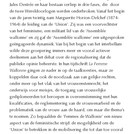
Jules Destrée en haar bestaan verliep in drie fases, die door
de twee Wereldoorlogen werden onderbroken. Vanaf het begin
van de jaren twintig nam Marguerite Horion-Delchef (1874-
1964) de leiding van de ‘Union’. Zij was een voorvechtster
van het feminisme, een militant lid van de ‘Assemblée
wallonne’ en zij gaf de ‘Assemblée wallonne’ een uitgesproken
geëngageerde dynamiek. Van bij het begin van het interbellum
wilde deze groepering immers meer en vooral actiever
deelnemen aan het debat over de regionalisering dat de
publieke opinie beheerste. In hun tijdschrift
La Femme
Wallonne
gingen ze nader in op de taalkwesties, maar ze
koppelden daar ook de noodzaak aan van gelijke rechten,
onder meer op het vlak van het vrouwenstemrecht, het
onderwijs voor meisjes, de toegang van vrouwelijke
gediplomeerden tot beroepen in overeenstemming met hun
kwalificaties, de reglementering van de vrouwenarbeid en de
problematiek van de vrouw aan de haard, om maar die thema’s
te noemen. Zo bepaalden de ‘Femmes de Wallonie’ een nieuw
aspect van de feministische strijd: de mogelijkheid om de
‘Union’ te betrekken in de mobilisering die tot dan toe vooral