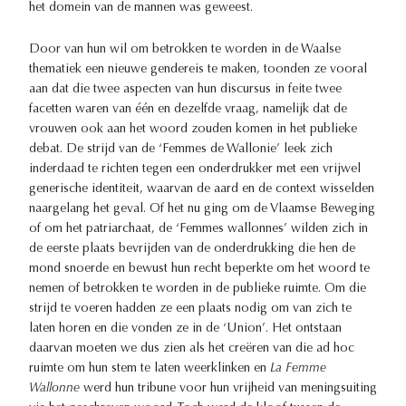
het domein van de mannen was geweest.
Door van hun wil om betrokken te worden in de Waalse
thematiek een nieuwe gendereis te maken, toonden ze vooral
aan dat die twee aspecten van hun discursus in feite twee
facetten waren van één en dezelfde vraag, namelijk dat de
vrouwen ook aan het woord zouden komen in het publieke
debat. De strijd van de ‘Femmes de Wallonie’ leek zich
inderdaad te richten tegen een onderdrukker met een vrijwel
generische identiteit, waarvan de aard en de context wisselden
naargelang het geval. Of het nu ging om de Vlaamse Beweging
of om het patriarchaat, de ‘Femmes wallonnes’ wilden zich in
de eerste plaats bevrijden van de onderdrukking die hen de
mond snoerde en bewust hun recht beperkte om het woord te
nemen of betrokken te worden in de publieke ruimte. Om die
strijd te voeren hadden ze een plaats nodig om van zich te
laten horen en die vonden ze in de ‘Union’. Het ontstaan
daarvan moeten we dus zien als het creëren van die ad hoc
ruimte om hun stem te laten weerklinken en
La Femme
Wallonne
werd hun tribune voor hun vrijheid van meningsuiting