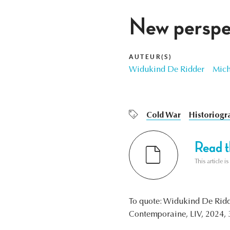
New perspec
AUTEUR(S)
Widukind De Ridder
Mich
Cold War
Historiogr
Read th
This article i
To quote: Widukind De Rid
Contemporaine, LIV, 2024, 