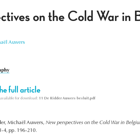
tives on the Cold War in 
aël Auwers
aphy
e full article
s available for download:
11 De Ridder Auwers besluit.pdf
der, Michaël Auwers,
New perspectives on the Cold War in Belgi
3-4, pp. 196-210.