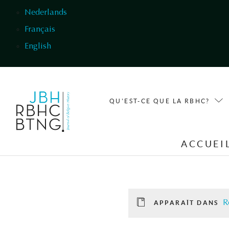
Aller au contenu principal
Nederlands
Français
English
QU'EST-CE QUE LA RBHC?
ACCUEI
R
APPARAÎT DANS