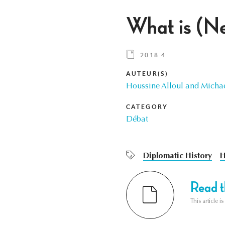
What is (Ne
2018 4
AUTEUR(S)
Houssine Alloul and Micha
CATEGORY
Débat
Diplomatic History
H
Read th
This article i