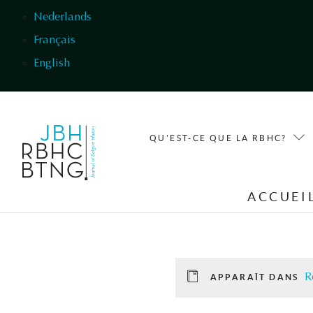
Aller au contenu principal
Nederlands
Français
English
QU'EST-CE QUE LA RBHC?
ACCUEI
R
APPARAÎT DANS