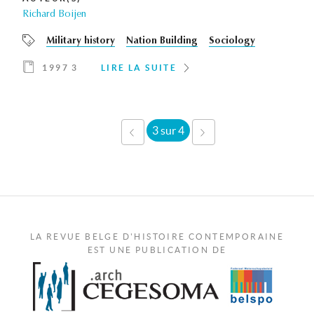
Richard Boijen
Military history
Nation Building
Sociology
1997 3
LIRE LA SUITE
3 sur 4
‹ PRÉCÉDENT
SUIVANT ›
LA REVUE BELGE D'HISTOIRE CONTEMPORAINE
EST UNE PUBLICATION DE