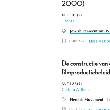
2000)
AUTEUR(S)
J. MAECK
Jewish Persecution (W
2008 1-2
LEES VERD
De constructie van 
filmproductiebelei
AUTEUR(S)
Gertjan Willems
Flemish Movement
I
2015 2/3
LEES VERD