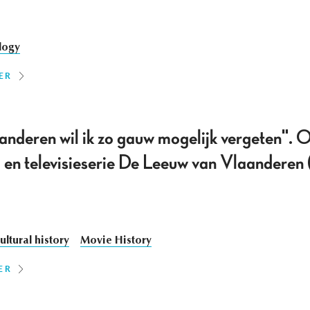
logy
ER
nderen wil ik zo gauw mogelijk vergeten". O
lm en televisieserie De Leeuw van Vlaandere
ultural history
Movie History
ER