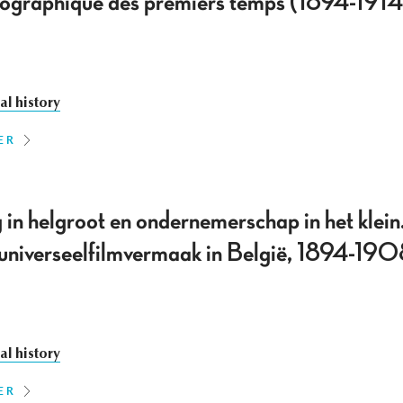
tographique des premiers temps (1894-1914
al history
ER
 in helgroot en ondernemerschap in het klei
universeelfilmvermaak in België, 1894-19
al history
ER