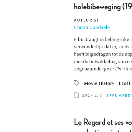
holebibeweging (
AUTEUR(S)
Chiara Candaele
Film draagt in belangrijke 
verwonderlijk dat er, sinds
heeft bijgedragen tot de app
met de ontwikkeling van ee
zogenaamde
queer film stud
Movie History
LGBT 
2017 2/3
LEES VERD
Le Regard et ses vo