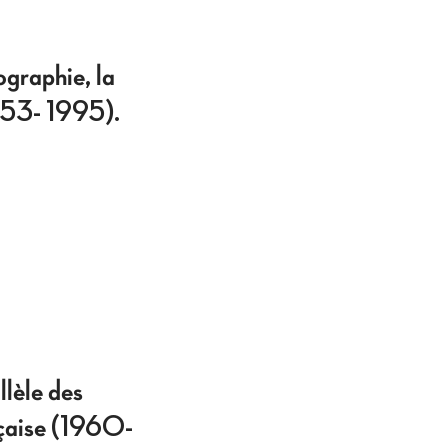
iographie, la
1953- 1995).
llèle des
nçaise (1960-