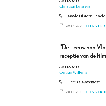
AUTEUR(S)
Christian Janssens
Movie History
Socio
2014 2/3
LEES VERD
"De Leeuw van Vlaa
receptie van de fi
AUTEUR(S)
Gertjan Willems
Flemish Movement
C
2013 2-3
LEES VERD