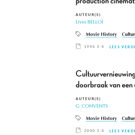
production cinéma
AUTEUR(S)
Livio BELLOÏ
Movie History
Cultur
1996 3-4
LEES VERD
Cultuurvernieuwing
doorbraak van een 
AUTEUR(S)
G. CONVENTS
Movie History
Cultur
2000 3-4
LEES VERD