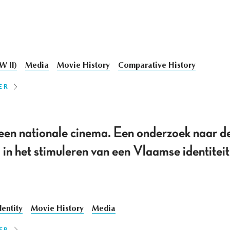
W II)
Media
Movie History
Comparative History
ER
een nationale cinema. Een onderzoek naar de
d in het stimuleren van een Vlaamse identi
dentity
Movie History
Media
ER