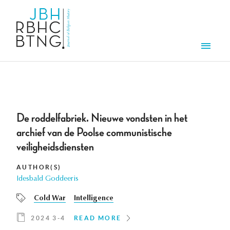
Skip to main content
Men
De roddelfabriek. Nieuwe vondsten in het
archief van de Poolse communistische
veiligheidsdiensten
AUTHOR(S)
Idesbald Goddeeris
Cold War
Intelligence
2024 3-4
READ MORE