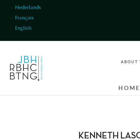
Skip to main content
Nederlands
Français
English
ABOUT 
HOM
KENNETH LASOEN 