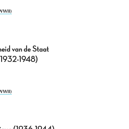
(WWII)
heid van de Staat
s (1932-1948)
(WWII)