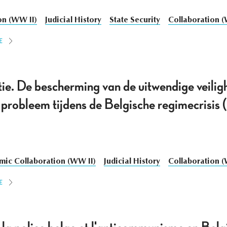
on (WW II)
Judicial History
State Security
Collaboration 
E
ie. De bescherming van de uitwendige veilig
ch probleem tijdens de Belgische regimecrisi
ic Collaboration (WW II)
Judicial History
Collaboration 
E