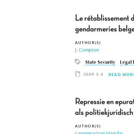
Le rétablissement d
gendarmeries belge
AUTHOR(S)
J. Campion
State Security
Legal 
2009 3-4
READ MOR
Repressie en epurat
als politiekjuridis
AUTHOR(S)
Lawrence Van Haecke