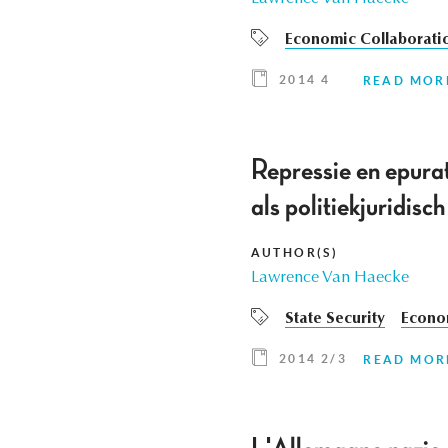
Economic Collaborati
2014 4
READ MOR
Repressie en epurat
als politiekjuridis
AUTHOR(S)
Lawrence Van Haecke
State Security
Econom
2014 2/3
READ MOR