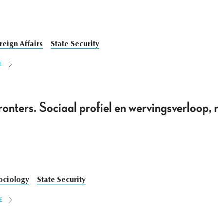
reign Affairs
State Security
E
nters. Sociaal profiel en wervingsverloop,
ociology
State Security
E