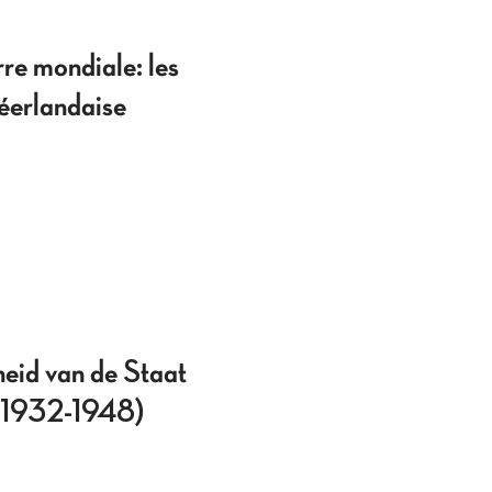
rre mondiale: les
néerlandaise
heid van de Staat
s (1932-1948)