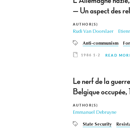
L'Allemagne nazie,
— Un aspect des re
AUTHOR(S)
Rudi Van Doorslaer
Etien
Anti-communism
For
1986 1-2
READ MOR
Le nerf de la guerr
Belgique occupée
AUTHOR(S)
Emmanuel Debruyne
State Security
Resist