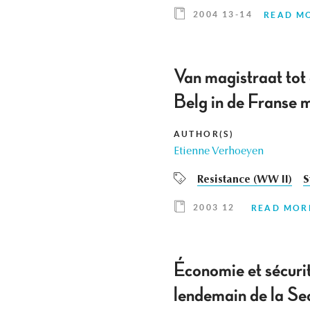
2004 13-14
READ M
Van magistraat tot 
Belg in de Franse m
AUTHOR(S)
Etienne Verhoeyen
Resistance (WW II)
S
2003 12
READ MOR
Économie et sécurit
lendemain de la S