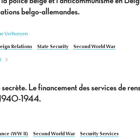
 la police belge et l'anticommunisme en Be
lations belgo-allemandes.
ne Verhoeyen
eign Relations
State Security
Second World War
E
e secrète. Le financement des services de re
, 1940-1944.
ance (WW II)
Second World War
Security Services