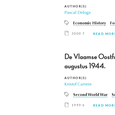
AUTHOR(S)
Pascal Deloge
Economic History
Fo
2000 7
READ MOR
De Vlaamse Oostfro
augustus 1944.
AUTHOR(S)
Kristof Carrein
Second World War
S
1999 6
READ MOR