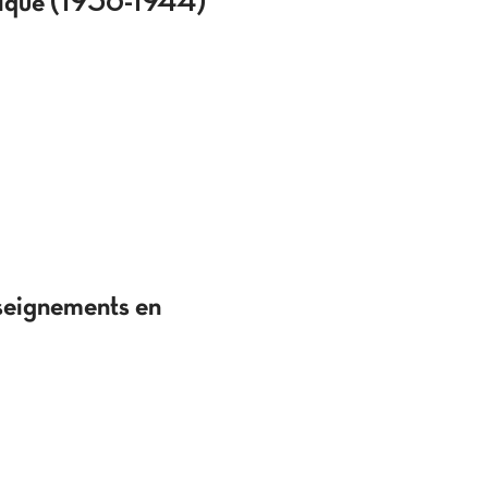
lgique (1936-1944)
nseignements en