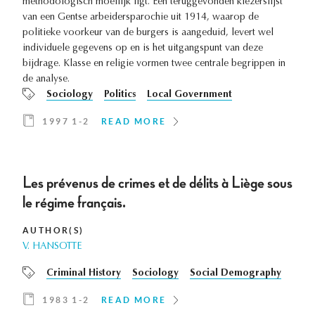
methodologisch moeilijk ligt. Een teruggevonden kiezerslijst
van een Gentse arbeidersparochie uit 1914, waarop de
politieke voorkeur van de burgers is aangeduid, levert wel
individuele gegevens op en is het uitgangspunt van deze
bijdrage. Klasse en religie vormen twee centrale begrippen in
de analyse.
Sociology
Politics
Local Government
1997 1-2
READ MORE
Les prévenus de crimes et de délits à Liège sous
le régime français.
AUTHOR(S)
V. HANSOTTE
Criminal History
Sociology
Social Demography
1983 1-2
READ MORE