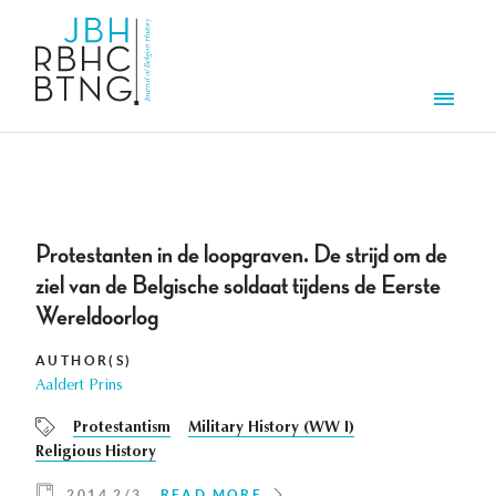
Skip to main content
Men
Protestanten in de loopgraven. De strijd om de
ziel van de Belgische soldaat tijdens de Eerste
Wereldoorlog
AUTHOR(S)
Aaldert Prins
Protestantism
Military History (WW I)
Religious History
2014 2/3
READ MORE