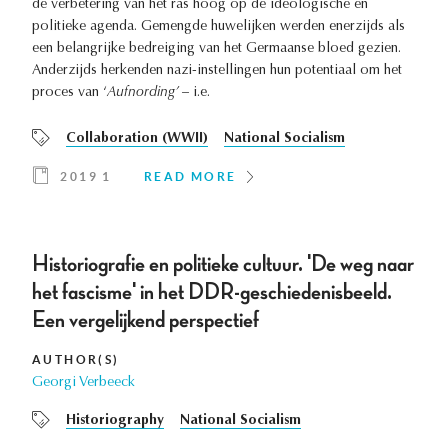
de verbetering van het ras hoog op de ideologische en
politieke agenda. Gemengde huwelijken werden enerzijds als
een belangrijke bedreiging van het Germaanse bloed gezien.
Anderzijds herkenden nazi-instellingen hun potentiaal om het
proces van ‘
Aufnording’ –
i.e.
Collaboration (WWII)
National Socialism
2019 1
READ MORE
Historiografie en politieke cultuur. 'De weg naar
het fascisme' in het DDR-geschiedenisbeeld.
Een vergelijkend perspectief
AUTHOR(S)
Georgi Verbeeck
Historiography
National Socialism