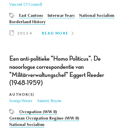
Vincent O'Connell
East Cantons
Interwar Years
National Socialism
Borderland History
2013 4
READ MORE
Een anti-politieke "Homo Politicus". De
naoorlogse correspondentie van
"Militärverwaltungschef" Eggert Reeder
(1948-1959)
AUTHOR(S)
Svenja Weers
Marnix Beyen
Occupation (WW II)
German Occupation Regime (WW II)
National Socialism