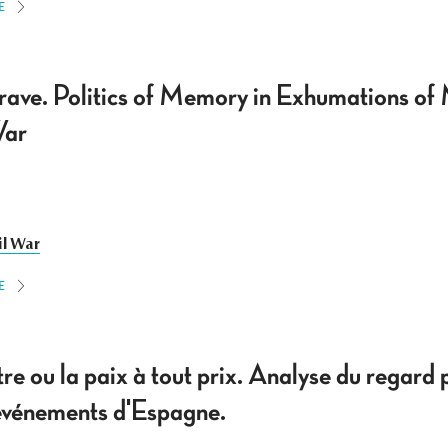
E
rave. Politics of Memory in Exhumations o
War
il War
E
re ou la paix à tout prix. Analyse du regard p
événements d'Espagne.