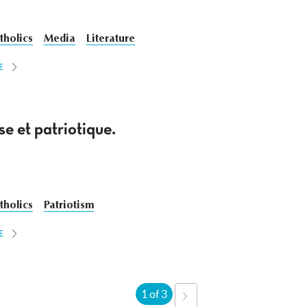
tholics
Media
Literature
E
se et patriotique.
tholics
Patriotism
E
1 of 3
NEXT