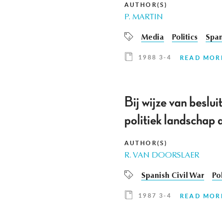
AUTHOR(S)
P. MARTIN
Media
Politics
Span
1988 3-4
READ MOR
Bij wijze van beslu
politiek landschap
AUTHOR(S)
R. VAN DOORSLAER
Spanish Civil War
Pol
1987 3-4
READ MOR