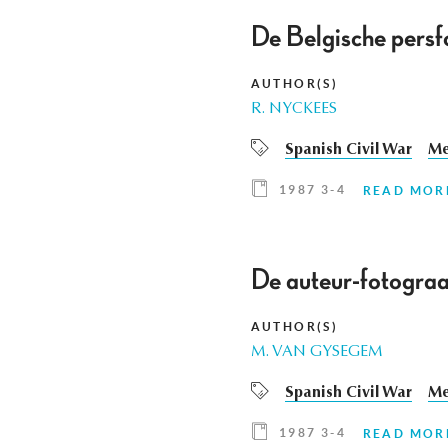
De Belgische persf
AUTHOR(S)
R. NYCKEES
Spanish Civil War
Me
1987 3-4
READ MOR
De auteur-fotograa
AUTHOR(S)
M. VAN GYSEGEM
Spanish Civil War
Me
1987 3-4
READ MOR