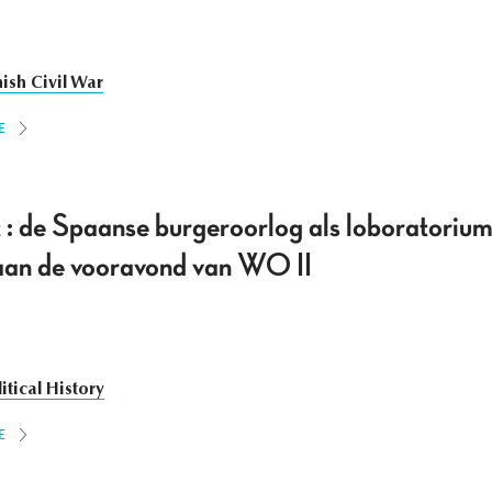
ish Civil War
E
it : de Spaanse burgeroorlog als loboratoriu
 aan de vooravond van WO II
itical History
E