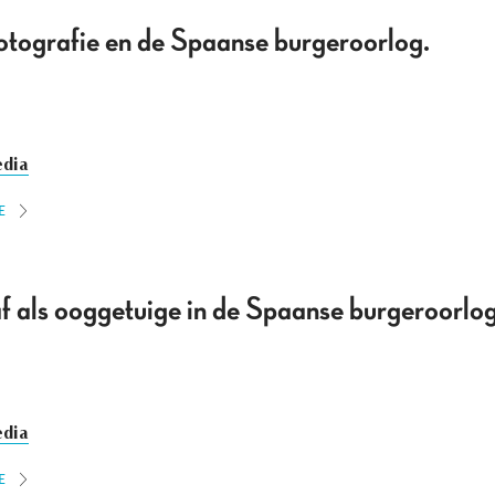
otografie en de Spaanse burgeroorlog.
dia
E
f als ooggetuige in de Spaanse burgeroorlo
dia
E