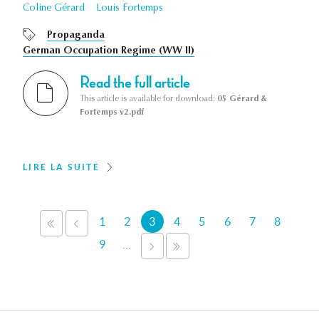
Coline Gérard
Louis Fortemps
Propaganda
German Occupation Regime (WW II)
Read the full article
This article is available for download:
05 Gérard &
Fortemps v2.pdf
LIRE LA SUITE
Pages
1
2
3
4
5
6
7
8
« PREMIER
‹ PRÉCÉDENT
9
…
SUIVANT ›
DERNIER »