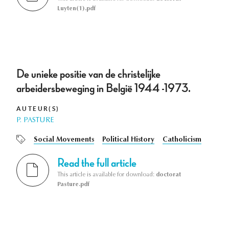
Luyten(1).pdf
De unieke positie van de christelijke
arbeidersbeweging in België 1944 -1973.
AUTEUR(S)
P. PASTURE
Social Movements
Political History
Catholicism
Read the full article
This article is available for download:
doctorat
Pasture.pdf