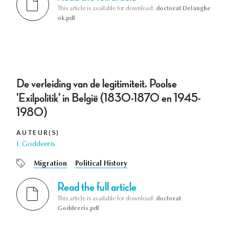
This article is available for download:
doctorat Delanghe
ok.pdf
De verleiding van de legitimiteit. Poolse
'Exilpolitik' in België (1830-1870 en 1945-
1980)
AUTEUR(S)
I. Goddeeris
Migration
Political History
Read the full article
This article is available for download:
doctorat
Goddeeris.pdf