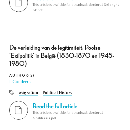
This article is available for download:
doctorat Delanghe
ok.pdf
De verleiding van de legitimiteit. Poolse
'Exilpolitik' in België (1830-1870 en 1945-
1980)
AUTHOR(S)
I. Goddeeris
Migration
Political History
Read the full article
This article is available for download:
doctorat
Goddeeris.pdf