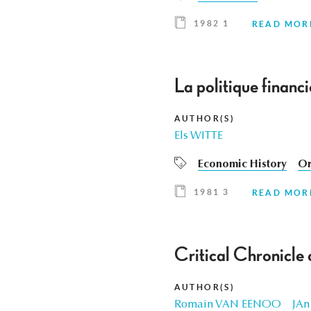
1982 1
READ MOR
La politique financ
AUTHOR(S)
Els WITTE
Economic History
Or
1981 3
READ MOR
Critical Chronicle
AUTHOR(S)
Romain VAN EENOO
JAn