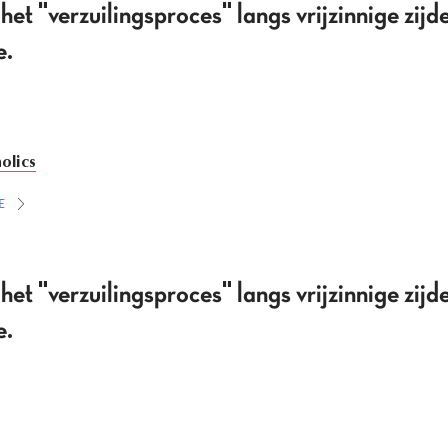
 het "verzuilingsproces" langs vrijzinnige zij
e.
olics
E
 het "verzuilingsproces" langs vrijzinnige zij
e.