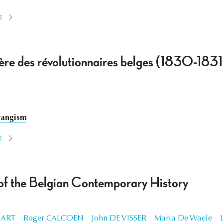
E
ière des révolutionnaires belges (1830-1831
angism
E
 of the Belgian Contemporary History
 ART
Roger CALCOEN
John DE VISSER
Maria De Waele