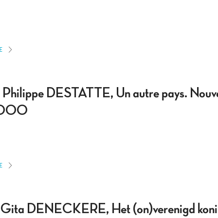
E
ilippe DESTATTE, Un autre pays. Nouvelle
-2000
E
ita DENECKERE, Het (on)verenigd konin