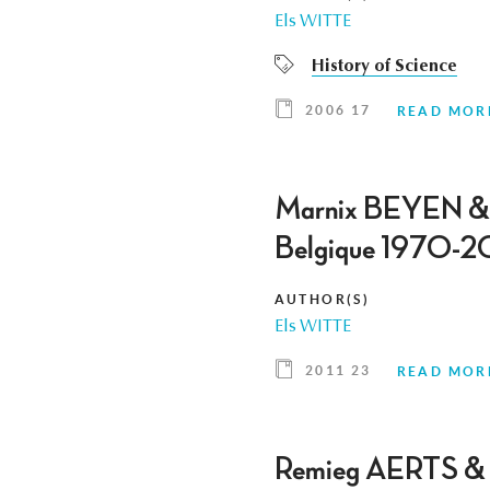
Els WITTE
History of Science
2006 17
READ MOR
Marnix BEYEN & Ph
Belgique 1970
AUTHOR(S)
Els WITTE
2011 23
READ MOR
Remieg AERTS & G