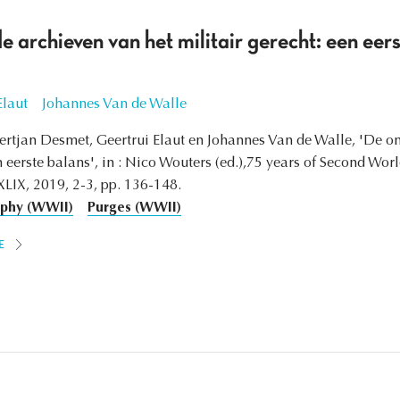
e archieven van het militair gerecht: een eer
Elaut
Johannes Van de Walle
tjan Desmet, Geertrui Elaut en Johannes Van de Walle, 'De on
n eerste balans', in : Nico Wouters (ed.),75 years of Second Wor
XLIX, 2019, 2-3, pp. 136-148.
aphy (WWII)
Purges (WWII)
E