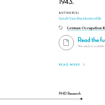
1943.
AUTHOR(S)
Sarah Van Ruyskensvelde
German Occupation R
Read the ful
This article is availab
READ MORE
PHD Research