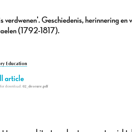
is verdwenen'. Geschiedenis, herinnering en v
raelen (1792-1817).
ory Education
l article
le for download:
02_deseure.pdf