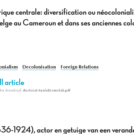
rique centrale: diversification ou néocoloni
belge au Cameroun et dans ses anciennes co
onialism
Decolonisation
Foreign Relations
l article
le for download:
doctorat AnafakLemofak.pdf
36-1924), actor en getuige van een verand