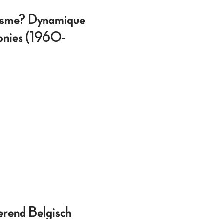
alisme? Dynamique
lonies (1960-
erend Belgisch