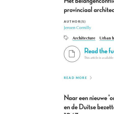
Het belangenconflic
provinciaal archite
AUTHOR(S)
Jeroen Cornilly
Architecture
Urban h
Read the ful
This article is availab
READ MORE
Naar een nieuwe 'o
en de Duitse bezett