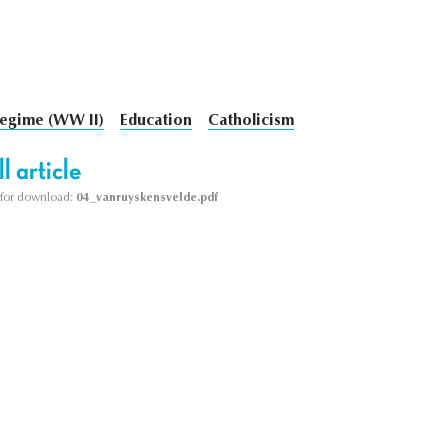
egime (WW II)
Education
Catholicism
l article
le for download:
04_vanruyskensvelde.pdf