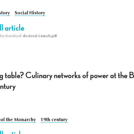
story
Social History
l article
le for download:
doctorat Cumoli.pdf
ng table? Culinary networks of power at the
entury
 of the Monarchy
19th century