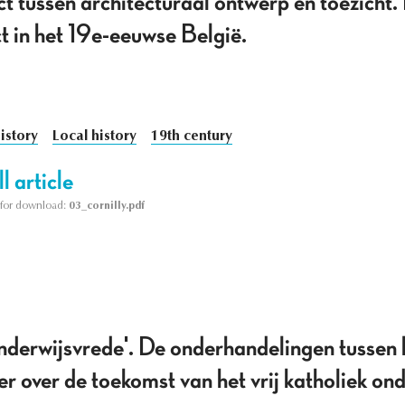
t tussen architecturaal ontwerp en toezicht
ct in het 19e-eeuwse België.
istory
Local history
19th century
l article
le for download:
03_cornilly.pdf
nderwijsvrede'. De onderhandelingen tussen
er over de toekomst van het vrij katholiek on