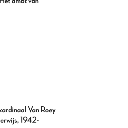
. Het ambt van
 kardinaal Van Roey
derwijs, 1942-