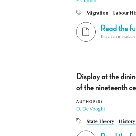
F. Cumoli
Migration
Labour Hi
Read the ful
This article is availab
Display at the dini
of the nineteenth c
AUTHOR(S)
D. De Vooght
State Theory
History