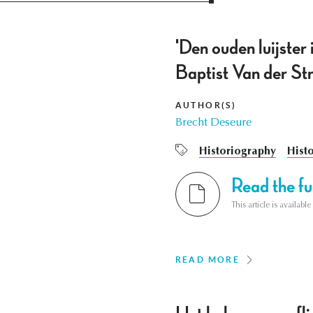
'Den ouden luijster 
Baptist Van der St
AUTHOR(S)
Brecht Deseure
Historiography
Hist
Read the ful
This article is availab
READ MORE