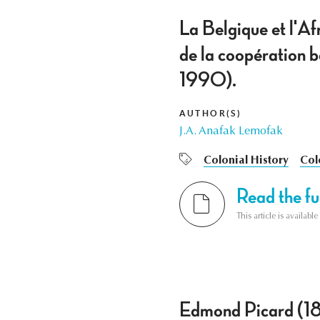
La Belgique et l'Af
de la coopération 
1990).
AUTHOR(S)
J.A. Anafak Lemofak
Colonial History
Col
Read the ful
This article is availab
Edmond Picard (18