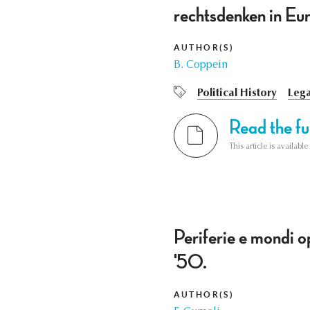
rechtsdenken in Eur
AUTHOR(S)
B. Coppein
Political History
Lega
Read the ful
This article is availab
Periferie e mondi op
'50.
AUTHOR(S)