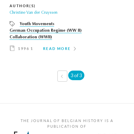
AUTHOR(S)
Christine Van der Cruyssen
Youth Movements
German Occupation Regime (WW II)
Collaboration (WWII)
1996 1
READ MORE
3 of 3
‹
PREVIOUS
THE JOURNAL OF BELGIAN HISTORY IS A
PUBLICATION OF