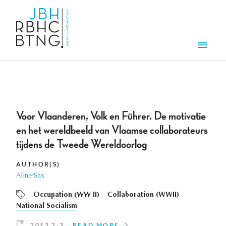
Skip to main content
Men
Voor Vlaanderen, Volk en Führer. De motivatie
en het wereldbeeld van Vlaamse collaborateurs
tijdens de Tweede Wereldoorlog
AUTHOR(S)
Aline Sax
Occupation (WW II)
Collaboration (WWII)
National Socialism
2012 2-3
READ MORE