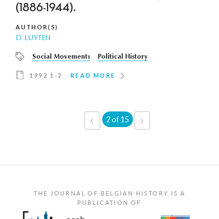
(1886-1944).
AUTHOR(S)
D. LUYTEN
Social Movements
Political History
1992 1-2
READ MORE
2 of 15
‹
NEXT
PREVIOUS
›
THE JOURNAL OF BELGIAN HISTORY IS A
PUBLICATION OF