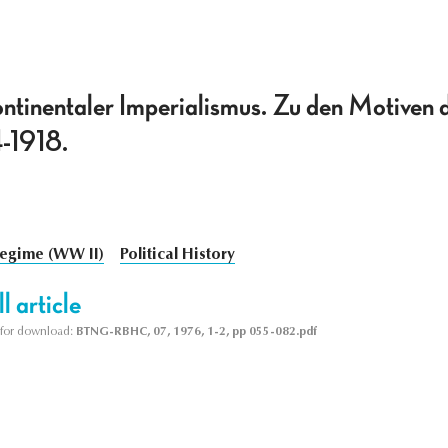
ontinentaler Imperialismus. Zu den Motiven 
4-1918.
egime (WW II)
Political History
l article
le for download:
BTNG-RBHC, 07, 1976, 1-2, pp 055-082.pdf