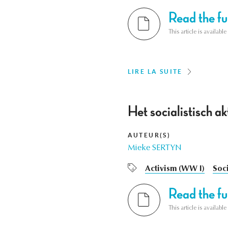
Read the ful
This article is availab
LIRE LA SUITE
Het socialistisch a
AUTEUR(S)
Mieke SERTYN
Activism (WW I)
Soci
Read the ful
This article is availab