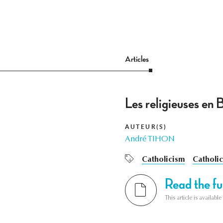
Articles
Les religieuses en 
AUTEUR(S)
André TIHON
Catholicism
Catholic
Read the ful
This article is availab