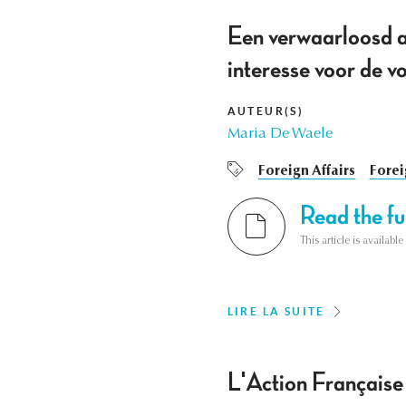
Een verwaarloosd as
interesse voor de v
AUTEUR(S)
Maria De Waele
Foreign Affairs
Forei
Read the ful
This article is availab
LIRE LA SUITE
L'Action Française