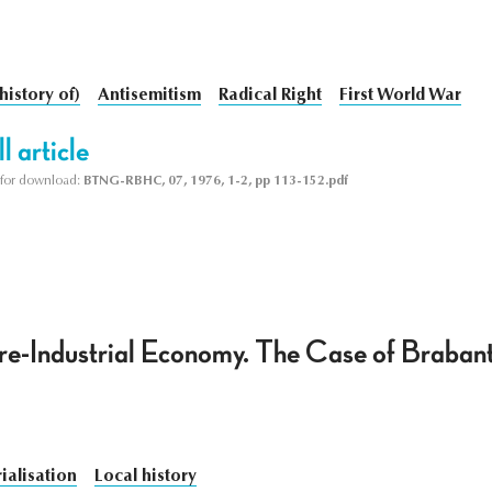
history of)
Antisemitism
Radical Right
First World War
l article
le for download:
BTNG-RBHC, 07, 1976, 1-2, pp 113-152.pdf
Pre-Industrial Economy. The Case of Braba
rialisation
Local history