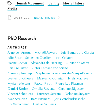
Flemish Movement
Identity
Movie History
Media
2015 2/3
READ MORE
PhD Research
AUTHOR(S)
Anneleen Arnout
Michaël Auwers
Luis Bernardo y Garcia
Julie Bour
Sébastien Charlier
Lore Colaert
Hanne Cottyn
Alexandra de Heering
Olivier de Maret
Bart De Sutter
Victor Fernandez-Soriano
Anne-Sophie Gijs
Stéphanie Gonçalves de Aranjo-Passos
Evelyn Jonckheere
Mazyar Khoojinian
Niels Matheve
Myriam Mertens
Pascal Pirot
Pierre-Luc Plasman
Dimitri Roden
Ornella Rovetta
Caroline Sägesser
Vincent Scheltiens
Laurence Schram
Delphine Steyaert
Iwan Strauven
Bart Tritsmans
Joris Vandendriessche
Rik Vercammen
Gertjan Willems