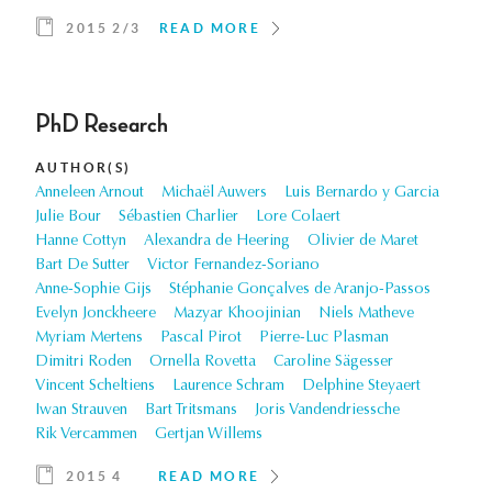
2015 2/3
READ MORE
PhD Research
AUTHOR(S)
Anneleen Arnout
Michaël Auwers
Luis Bernardo y Garcia
Julie Bour
Sébastien Charlier
Lore Colaert
Hanne Cottyn
Alexandra de Heering
Olivier de Maret
Bart De Sutter
Victor Fernandez-Soriano
Anne-Sophie Gijs
Stéphanie Gonçalves de Aranjo-Passos
Evelyn Jonckheere
Mazyar Khoojinian
Niels Matheve
Myriam Mertens
Pascal Pirot
Pierre-Luc Plasman
Dimitri Roden
Ornella Rovetta
Caroline Sägesser
Vincent Scheltiens
Laurence Schram
Delphine Steyaert
Iwan Strauven
Bart Tritsmans
Joris Vandendriessche
Rik Vercammen
Gertjan Willems
2015 4
READ MORE