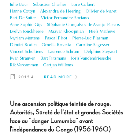
Julie Bour
Sébastien Charlier
Lore Colaert
Hanne Cottyn
Alexandra de Heering
Olivier de Maret
Bart De Sutter
Victor Fernandez-Soriano
Anne-Sophie Gijs
Stéphanie Gonçalves de Aranjo-Passos
Evelyn Jonckheere
Mazyar Khoojinian
Niels Matheve
Myriam Mertens
Pascal Pirot
Pierre-Luc Plasman
Dimitri Roden
Ornella Rovetta
Caroline Sägesser
Vincent Scheltiens
Laurence Schram
Delphine Steyaert
Iwan Strauven
Bart Tritsmans
Joris Vandendriessche
Rik Vercammen
Gertjan Willems
2015 4
READ MORE
Une ascension politique teintée de rouge.
Autorités, Sûreté de l'état et grandes Sociétés
face au "danger Lumumba" avant
l'indépendance du Congo (1956-1960)