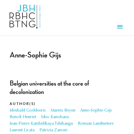
Skip to main content
Men
Anne-Sophie Gijs
Belgian universities at the core of
decolonization
AUTHOR(S)
Idesbald Goddeeris
Marnix Beyen
Anne-Sophie Gijs
Benoît Henriet
Sibo Kanobana
Jean-Pierre Katshidikaya Tshibangu
Romain Landmeters
Laurent Licata
Patrizia Zanoni