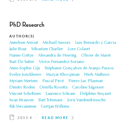
PhD Research
AUTHOR(S)
Anneleen Arnout
Michaël Auwers
Luis Bernardo y Garcia
Julie Bour
Sébastien Charlier
Lore Colaert
Hanne Cottyn
Alexandra de Heering
Olivier de Maret
Bart De Sutter
Victor Fernandez-Soriano
Anne-Sophie Gijs
Stéphanie Gonçalves de Aranjo-Passos
Evelyn Jonckheere
Mazyar Khoojinian
Niels Matheve
Myriam Mertens
Pascal Pirot
Pierre-Luc Plasman
Dimitri Roden
Ornella Rovetta
Caroline Sägesser
Vincent Scheltiens
Laurence Schram
Delphine Steyaert
Iwan Strauven
Bart Tritsmans
Joris Vandendriessche
Rik Vercammen
Gertjan Willems
2015 4
READ MORE