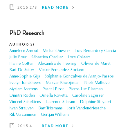
2015 2/3
READ MORE
PhD Research
AUTHOR(S)
Anneleen Arnout
Michaël Auwers
Luis Bernardo y Garcia
Julie Bour
Sébastien Charlier
Lore Colaert
Hanne Cottyn
Alexandra de Heering
Olivier de Maret
Bart De Sutter
Victor Fernandez-Soriano
Anne-Sophie Gijs
Stéphanie Gonçalves de Aranjo-Passos
Evelyn Jonckheere
Mazyar Khoojinian
Niels Matheve
Myriam Mertens
Pascal Pirot
Pierre-Luc Plasman
Dimitri Roden
Ornella Rovetta
Caroline Sägesser
Vincent Scheltiens
Laurence Schram
Delphine Steyaert
Iwan Strauven
Bart Tritsmans
Joris Vandendriessche
Rik Vercammen
Gertjan Willems
2015 4
READ MORE