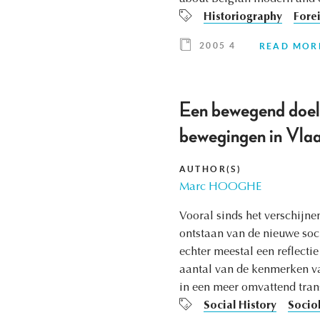
Historiography
Fore
2005 4
READ MOR
Een bewegend doelwi
bewegingen in Vla
AUTHOR(S)
Marc HOOGHE
Vooral sinds het verschijn
ontstaan van de nieuwe soc
echter meestal een reflecti
aantal van de kenmerken v
in een meer omvattend tran
Social History
Socio