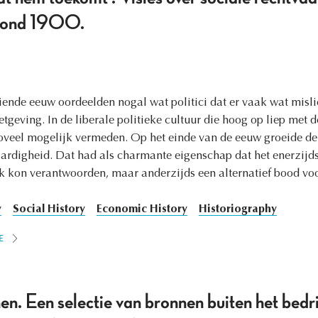
 rond 1900.
iende eeuw oordeelden nogal wat politici dat er vaak wat misl
tgeving. In de liberale politieke cultuur die hoog op liep met d
veel mogelijk vermeden. Op het einde van de eeuw groeide de 
aardigheid. Dat had als charmante eigenschap dat het enerzij
k kon verantwoorden, maar anderzijds een alternatief bood voo
y
Social History
Economic History
Historiography
E
n. Een selectie van bronnen buiten het bedri