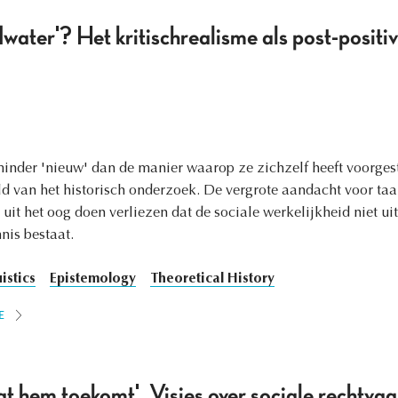
water'? Het kritischrealisme als post-positivi
minder 'nieuw' dan de manier waarop ze zichzelf heeft voorgest
ld van het historisch onderzoek. De vergrote aandacht voor ta
uit het oog doen verliezen dat de sociale werkelijkheid niet uit
nis bestaat.
istics
Epistemology
Theoretical History
E
t hem toekomt'. Visies over sociale rechtvaar