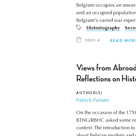
Belgium occupies an uneasy 
and an occupied population, 
Belgium's varied war experi
Historiography
Seco
2005 4
READ MOR
Views from Abroad.
Reflections on Hist
AUTHOR(S)
Patrick Pasture
On the occasion of the 175t
BTNG/RBHC asked some repute
context. The introduction t
about Belgian modern and c