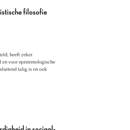
stische filosofie
eld, heeft zeker
al en voor epistemologische
sluitend talig is en ook
digheid in sociaal-