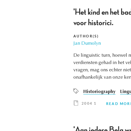
'Het kind en het bad
voor historici.
AUTHOR(S)
Jan Dumolyn
De linguistic turn, hoewel 
verdiensten gehad in het ve
vragen, mag ons echter niet 
onafhankelijk van onze ken
Historiography
Lingu
2004 1
READ MOR
'Aan iedere Belg wa