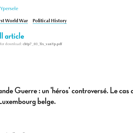
 Ypersele
rst World War
Political History
l article
le for download:
chtp7_03_Tix_vanYp.pdf
nde Guerre : un 'héros' controversé. Le cas 
Luxembourg belge.