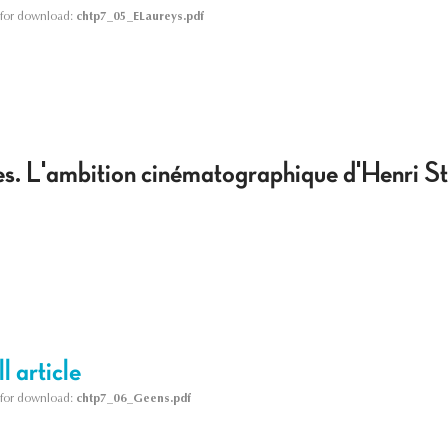
le for download:
chtp7_05_ELaureys.pdf
es. L'ambition cinématographique d'Henri S
l article
le for download:
chtp7_06_Geens.pdf