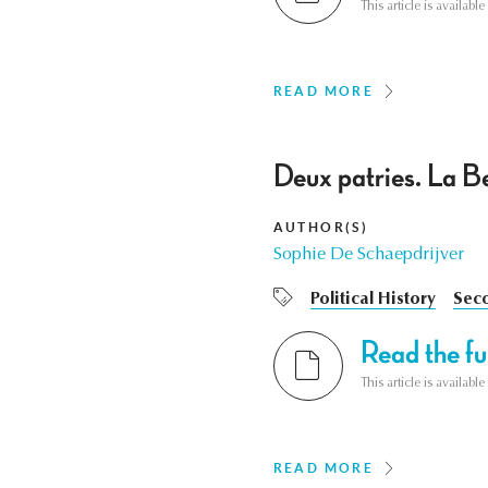
This article is availab
READ MORE
Deux patries. La Be
AUTHOR(S)
Sophie De Schaepdrijver
Political History
Sec
Read the ful
This article is availab
READ MORE