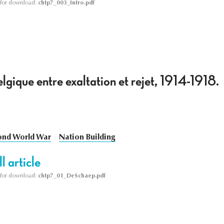
le for download:
chtp7_003_Intro.pdf
lgique entre exaltation et rejet, 1914-1918.
ond World War
Nation Building
l article
le for download:
chtp7_01_DeSchaep.pdf