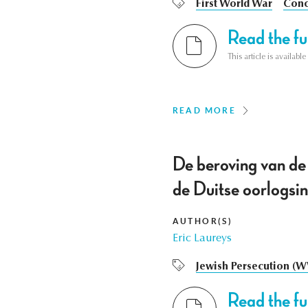
First World War
Conc
Read the ful
This article is availab
READ MORE
De beroving van d
de Duitse oorlogsin
AUTHOR(S)
Eric Laureys
Jewish Persecution (W
Read the ful