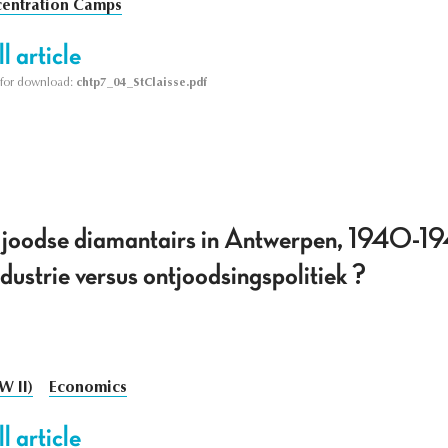
entration Camps
l article
le for download:
chtp7_04_StClaisse.pdf
e joodse diamantairs in Antwerpen, 1940-1
dustrie versus ontjoodsingspolitiek ?
W II)
Economics
l article