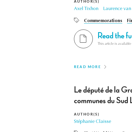
AUTHOR(S)
Axel Tixhon
Laurence van
Commemorations
Fi
Read the ful
This article is availab
READ MORE
Le député de la Gra
communes du Sud 
AUTHOR(S)
Stéphanie Claisse