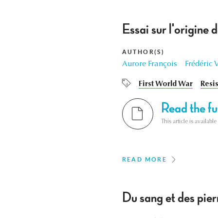
Essai sur l'origine
AUTHOR(S)
Aurore François
Frédéric 
First World War
Resi
Read the ful
This article is availab
READ MORE
Du sang et des pie