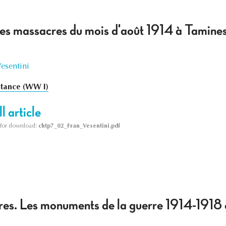
 des massacres du mois d'août 1914 à Tamines
Vesentini
stance (WW I)
l article
le for download:
chtp7_02_Fran_Vesentini.pdf
rres. Les monuments de la guerre 1914-1918 