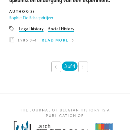
opkomst en ondergang van een experiment.
AUTHOR(S)
Sophie De Schaepdrijver
Legal history
Social History
1985 3-4
READ MORE
3 of 4
‹
NEXT
PREVIOUS
›
THE JOURNAL OF BELGIAN HISTORY IS A
PUBLICATION OF